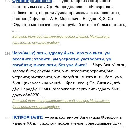
Фурор(произвести)
— Фуроръ (произвести) иноск.
125
восторгъ вызвать. Ср. На представленіе «Коварства и
любви».. она, въ роли Луизы, произвела, какъ говорится,
настоящій фуроръ. А. Б. Маркевичъ. Бездна. 3, 3. Ср.
(Орденъ) маленькая штучка, рублей пять не больше стоитъ,
а …
Большой толково-фразеологический словарь Михельсона
(оригинальная орфография)
Чару(чашу) пить, здраву быть; другую пити, ум
126
веселити; утроити, ум устроити; учетверити, ум
погубити; много пити, без ума быти!
— Чару (чашу) пить,
здраву быть; другую пити, умъ веселити; утроити, умъ
устроити; учетверити, умъ погубити; много пити, безъ ума
быти! (писалось на чашкѣ и братинахъ.) Ср. Слушай, что̀
дѣды прадѣды наши говаривали: перву пить здраву быть;
другую&#8230; …
Большой толково-фразеологический словарь Михельсона
(оригинальная орфография)
ПСИХОАНАЛИЗ
— разработанное Зигмундом Фрейдом в
127
начале ХХ в. психологическое учение, совершившее одну