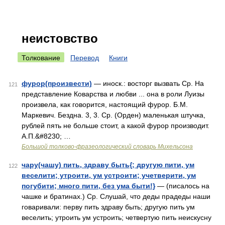
неистовство
Толкование
Перевод
Книги
фурор(произвести)
— иноск.: восторг вызвать Ср. На
121
представление Коварства и любви ... она в роли Луизы
произвела, как говорится, настоящий фурор. Б.М.
Маркевич. Бездна. 3, 3. Ср. (Орден) маленькая штучка,
рублей пять не больше стоит, а какой фурор производит.
А.П.&#8230; …
Большой толково-фразеологический словарь Михельсона
чару(чашу) пить, здраву быть{; другую пити, ум
122
веселити; утроити, ум устроити; учетверити, ум
погубити; много пити, без ума быти!}
— (писалось на
чашке и братинах.) Ср. Слушай, что деды прадеды наши
говаривали: перву пить здраву быть; другую пить ум
веселить; утроить ум устроить; четвертую пить неискусну