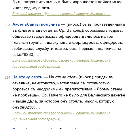
быть; пятую пить пьяным быть; чара шестая пойдет мысль
иная; седьмую пить …
Большой толково-фразеологический словарь Михельсона
Аксельбанты получить
— (иноск.) быть произведеннымъ
123
въ флигель адъютанты. Ср. Въ концѣ сороковыхъ годовъ,
общество гвардейскихъ офицеровъ дѣлилось на три
главныя группы... шаркуновъ и ферлакуровъ, офицеровъ,
любившихъ службу, и театраловъ. Первые... являлись на
всѣ&#8230; …
Большой толково-фразеологический словарь Михельсона
(оригинальная орфография)
На стену лезть
— На стѣну лѣзть (иноск.) придти въ
124
отчаянье, неистовство, изступленіе съ готовностью
бороться съ неодолимыми препятствіями. «Лбомъ стѣны
не пробьешь». Ср. Ничего не было для Бѣлинскаго важнѣе
и выше дѣла, за которое онъ стоялъ, мысли, которую
онъ&#8230; …
Большой толково-фразеологический словарь Михельсона
(оригинальная орфография)